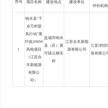
序号
项目名称
建设地点
建设单位
评价机构
响水县“千
乡万村驭
风行动”黄
盐城市响水
圩镇20MW
江苏合丰新能
县（区）黄
江苏泽恺
1
风电项目
源有限公司
圩镇云梯关
保有限公
（江苏合
村
丰新能源
有限公
司）