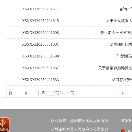
XSXXXJ20250701617
咨询一
XSXXXJ20250701615
关于子女就近
XSXXXJ20250601608
关于老人一次性补
XSXXXJ20250601601
团员团组织
XSXXXJ20250501588
产假和陪
XSXXXJ20250501587
关于紫菜养殖滩涂
XSXXXJ20250401583
路口存在安
第
页 / 共
14
页
版权所有：盐城市响水县人民政府
备案序号
盐城市响水县人民政府办公室主办
苏