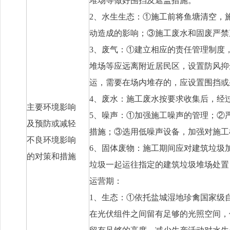
堆场等做好围挡及遮盖措施。
2
、水生生态：
①
施工前将鱼塘清空，
动造成的影响
；
③
施工废水和固废严禁
3
、废气：
①
建立相应的责任管理制度
堆场等应远离附近居民区，设置防风抑
运，需要在场内堆存的，应设置围挡或
4
、废水：施工废水按要求收集后，经
主要环境影响
5
、噪声：
①
加强施工噪声的管理
；
②
及预防或减轻
措施
；
③
选用低噪声设备，加强对施工
不良环境影响
6
、固体废物：施工期间应对建筑垃圾
的对策和措施
垃圾一起运往指定的建筑垃圾堆场处置
运营期：
1
、生态：
①
依托盐城湿地珍禽国家级
在光伏组件之间留有足够的光照空间，