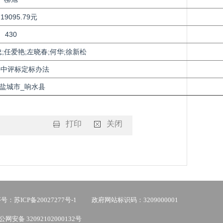
719095.79元
430
;任爱艳;左晓春;何华;徐新松
件中评标定标办法
:盐城市_响水县
打印
关闭
：苏ICP备20027277号-1
政府网站标识码：3209000001
公网安备 32092102000132号