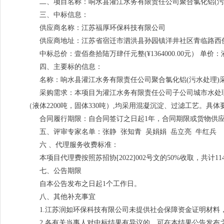
二、项目名称：响水县灌江水务有限责任公司聚合氯化铝(污
三、中标信息：
供应商名称：江苏福厚环保科技有限公司
供应商地址：江苏省宿迁市泗洪县孙园镇洋井社区青临路西
中标总价：壹佰叁拾陆万肆仟元整(¥1364000.00元） 单价：液体
四、主要标的信息：
名称：响水县灌江水务有限责任公司聚合氯化铝(污水处理)
采购需求：本项目为灌江水务有限责任公司子公司城市水处理
（液体2200吨，固体330吨）,均采用混凝沉淀、过滤工艺。具
合同履行期限：自合同签订之日起1年，合同期限或货物供
五、评审专家名单：张静 张知青 吴娟娟 岳立亮 牛红兵
六 、代理服务收费标准：
本项目代理费按照苏招协[2022]002号文的50%收取，共计11
七、公告期限
自本公告发布之日起1个工作日。
八、其他补充事宜
1.江苏润如环保科技有限公司未提供社会保障资金证明材
2.各有关当事人对中标结果有异议的，可在本结果公告发