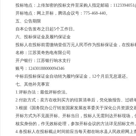
投标地点：上传加密的投标文件至采购人指定邮箱：1123394051@q
开标地点：网上开标，腾讯会议号：775-468-440。
五、公告期限
自本公告发布之日起5个工作日。
六、投标保证金及履约保证金
投标人在投标前需缴纳壹佰万元人民币作为投标保证金，在投标
名称：江苏英奇热电有限公司
开户银行：江苏银行响水支行
账号：12430188000094346
中标后投标保证金自动转为履约保证金，12个月后无息退还。
七、其他补充事宜
1.评标办法：最低评标价法。
2.付款方式：卖方在收到买方的结算清单后，凭化验报告、过磅
3.根据《国务院办公厅转发国家发展改革委关于深化公共资源交
开标方式为不见面开标。开标当日，投标人无需到达开标现场，仅
核实身份的，作无效标处理，参加开标会议的方法详见招标文件
4.各投标人在投标截止时间前应当每天都在响水县人民政府网