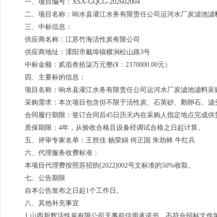
一、项目编号：XSX-GQCG-202602004
二、项目名称：响水县灌江水务有限责任公司运河水厂炭滤池滤
三、中标信息：
供应商名称：江苏竹海活性炭有限公司
供应商地址：溧阳市戴埠镇横涧松山路3号
中标金额：贰佰叁拾柒万元整(¥：2370000.00元）
四、主要标的信息：
项目名称：响水县灌江水务有限责任公司运河水厂炭滤池滤料采
采购需求：本次项目包含但不限于活性炭、石英砂、鹅卵石、滤
合同履行期限：签订合同后45日历天内在采购人指定地点完成
质保期限：4年，从验收合格且设备经调试合格之日起计算。
五、评审专家名单：王胜佳 杨荣娟 何正国 朱劲林 牛红兵
六、代理服务收费标准：
本项目代理费按照苏招协[2022]002号文标准的50%收取。
七、公告期限
自本公告发布之日起1个工作日。
八、其他补充事宜
1.山西新辉活性炭有限公司无事前信用承诺书，不符合招标文件第二