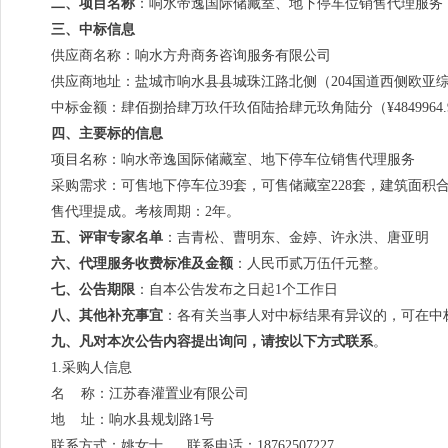
二、项目名称
：响水帝逸国际储藏室、地下停车位销售代理服务
三、中标信息
供应商名称：响水方舟商务咨询服务有限公司
供应商地址：盐城市响水县县城珠江路北侧（204国道西侧欧亚综
中标金额：肆佰捌拾肆万玖仟玖佰陆拾肆元玖角陆分（¥4849964.
四、主要标的信息
项目名称：响水帝逸国际储藏室、地下停车位销售代理服务
采购需求：可售地下停车位39套，可售储藏室228套，建筑面积合
售代理提成。考核周期：2年。
五、
评审专家名单
：吉青松、曹明东、金婷、许永洪、唐
六、代理服务收费标准及金额
：人民币贰万伍仟元整。
七、公告期限
：自本公告发布之日起1个工作日
八、其他补充事宜
：各有关当事人对中标结果有异议的，可在中
九、凡对本次公告内容提出询问，请按以下方式联系
。
1.采购人信息
名 称：江苏春灌置业有限公司
地 址：响水县规划路1号
联系方式：姚女士 联系电话：18762507227