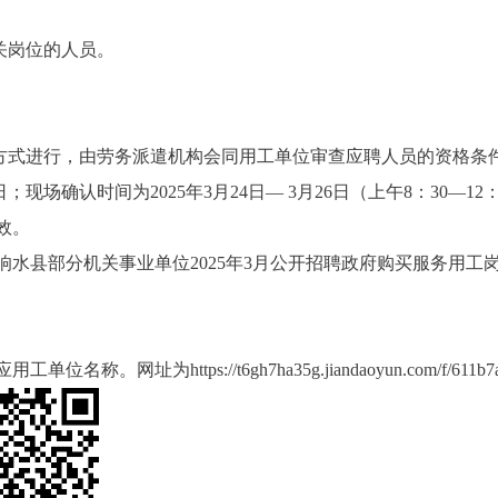
关岗位的人员。
方式进行，由劳务派遣机构会同用工单位审查应聘人员的资格条
日；现场确认时间为
202
5
年
3
月
2
4
日
—
3
月
2
6
日（上午
8
：
30—12
效。
响水县部分机关事业单位
202
5
年
3
月公开招聘政府购买服务用工
应用工单位名称。网址为
https://t6gh7ha35g.jiandaoyun.com/f/611