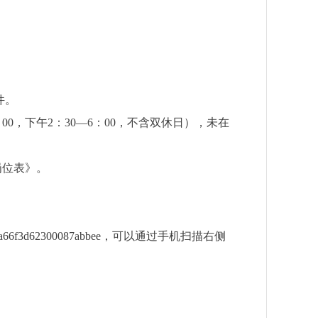
件。
：
00
，下午
2
：
30—6
：
00
，不含双休日
）
，
未在
岗位表》。
b7a66f3d62300087abbee
，
可以通过手机扫描右侧