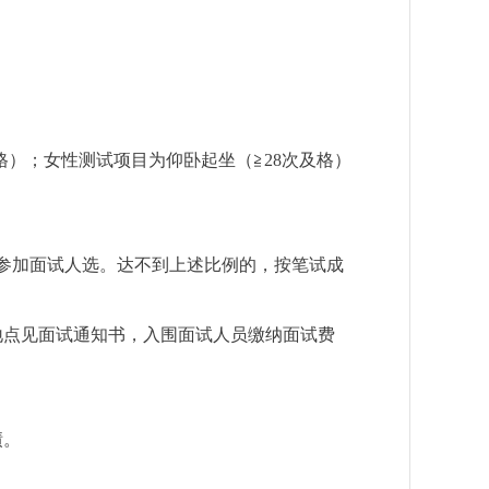
格）
；女性测试项目为仰卧起坐
（
≧
28
次及格）
参加
面试人选
。
达不到上述比例的，按笔试成
地点见面试通知书，入围面试人员缴纳面试费
绩。