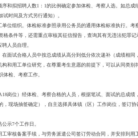
顺序
和
拟招聘人数
1
：
1
的比例确定参加体检、考察人选。如总成
加试时间及方式另行通知）。
工单位组织。体检标准参照录用公务员的通用体检标准执行。考
资格条件等，还需重点审核其征信报告，查询其有无违法犯罪记
应聘人员自理。
，在面试合格人员中按总成绩从高分到低分依次递补（成绩相同
机构和用工单位研究，在尊重考生意愿的前提下，可以从同类别
织体检、考察工作。
A18
岗位）
经体检、考察合格的人员，根据笔试、面试的
总
成绩
的，现场抽签确定），自主选择具体镇（区）工作岗位，签订协
站公示
7
个工作日。
用工审核备案手续，与劳务派遣公司签订劳动合同，并安排到用