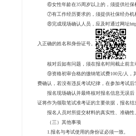
⑥
女性年龄在
35
周岁以上的
，
须提供社保
⑦
有工作经历要求的，须提供社保经办机
⑧
完成现场确认人员，应及时通过网址
htt
入正确的姓名和身份证号。
核对后如有问题，须在报名时间截止前主
⑨
资格初审合格的缴纳笔试费
100
元
/
人
，
费确认，若没有违反考试纪律，在参加考试后
报名现场确认并最终核对报名信息无误后
证将作为领取笔试准考证的主要依据，报名结
报名人员对所提交材料的真实性、准确性
（三）其他事项
1.
报名与考试使用的身份证必须一致。