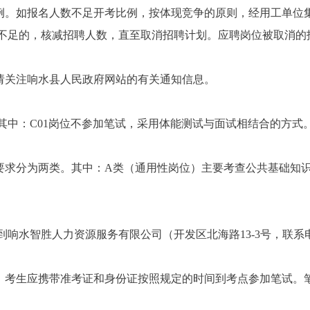
例。如报名人数不足开考比例，按体现竞争的原则，经用工单位
不足的，核减招聘人数，直至取消招聘计划。应聘岗位被取消的
请关注响水县人民政府网站的有关通知信息。
其中：
C0
1
岗位不参加笔试
，
采用体能测试
与面试相结合的方式
要求分为两类。其中：
A
类（通用性岗位）主要考查公共基础知
到响水智胜人力资源服务有限公司（开发区北海路
13-3
号，联系
，考生应携带准考证和身份证按照规定的时间到考点参加笔试。