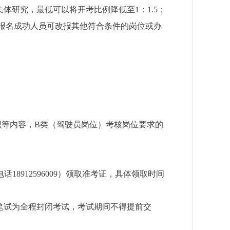
集体研究，最低可以将开考比例降低至
1
：
1.5
；
报名成功人员可改报其他符合条件的岗位或办
。
识等内容，
B
类（驾驶员岗位）考核岗位要求的
电话
18912596009
）领取准考证，具体领取时间
笔试为全程封闭考试，考试期间不得提前交