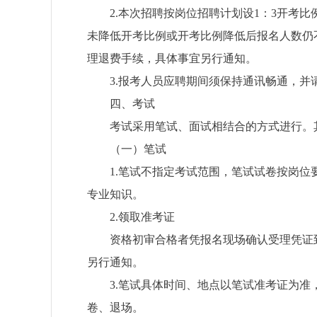
2.
本次招聘按
岗位
招聘
计划
设
1
：
3
开考比
未降低开考比例或开考比例降低后报名人数仍
理退费手续，具体事宜另行通知。
3.
报考人员应聘期间须保持通讯畅通，并
四、考试
考试采用笔试、面试相结合的方式进行。
（
一
）
笔试
1.
笔试不指定考试范围，笔试试卷按岗位
专业知识。
2.
领取准考证
资格初审合格者凭报名现场确认受理凭证
另行通知。
3.
笔试具体时间、地点以笔试准考证为准
卷、退场。