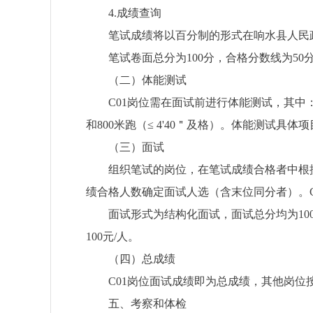
4.
成绩查询
笔试成绩将以百分制的形式在响水县人民
笔试卷面总分为
100
分，合格分数线为
50
（二）体能测试
C
0
1
岗位
需在面试前
进行体能测试，
其中
和
800
米跑（
≤ 4'40
＂及格）。体能测试具体
项
（
三
）面试
组织笔试的岗位，
在笔试成绩合格者中根
绩合格人数确定面试人选（含末位同分者）。
面试形式为结构化面试
，
面试总分
均
为
10
100
元
/
人。
（四）
总成绩
C01
岗位面试成绩即为总成绩
，
其他岗位
五、考察和体检