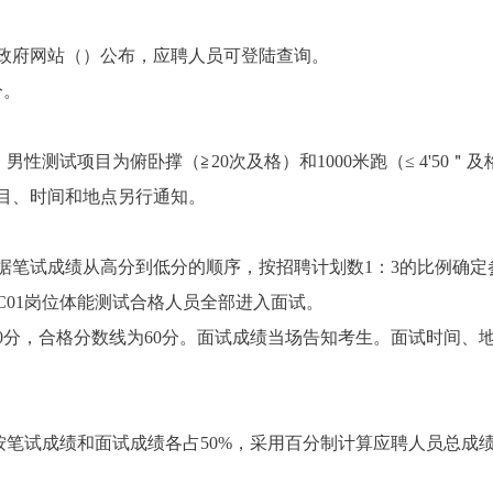
政府网站（
）公布，应聘人员可登陆查询。
分。
：男性
测试项目为
俯卧撑（
≧
20
次及格）和
1000
米跑（
≤ 4'50
＂及
目、
时间
和
地点另行通知。
据笔试成绩从高分到低分的顺序，按招聘计划数
1
：
3
的比例确定
C01
岗位体能测试合格人员全部进入面试。
0
分，合格分数线为
60
分。面试成绩当场告知考生。面试时间、
按笔试成绩和面试成绩
各占
50%
，采用百分制计算应聘人员总成