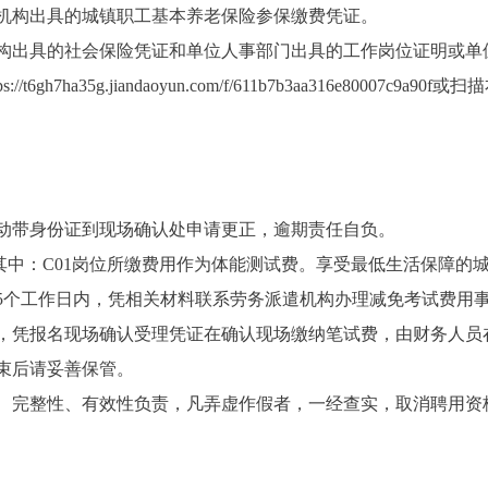
机构出具的城镇职工基本养老保险参保缴费凭证。
构出具的社会保险凭证
和
单位人
事部门出具的工作岗位证明
或
单
ps://t6gh
7ha35g.jiandaoyun.com/f/611b7b3aa316e80007c9a90f
或扫描
动带身份证到现场确认处申请更正，逾期责任自负。
其中：
C
01
岗位
所缴费用作为
体能测试
费
。享受最低生活保障的
5
个工作日内，凭相关材料联系劳务派遣机构办理减免考试费用
，凭报名现场确认受理凭证在确认现场缴纳笔试费，由财务人员
束后请妥善保管。
、完整性、有效性负责，凡弄虚作假者，一经查实，取消聘用资