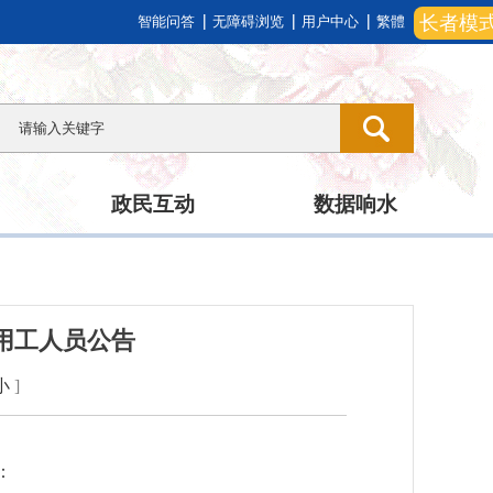
长者模
智能问答
无障碍浏览
用户中心
繁體
政民互动
数据响水
务用工人员公告
小
]
：