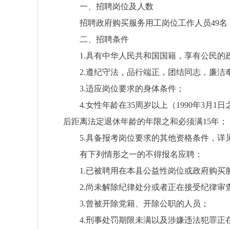
一、招聘岗位及人数
招聘政府购买服务用工岗位工作人员
49
名
二、招聘条件
1
.
具有中华人民共和国国籍，享有公民的
2
.
遵纪守法，品行端正，团结同志，廉洁
3
.
适应岗位要求的身体条件；
4
.
女性年龄在
35
周岁以上
（
19
90
年
3
月
1
日
后距离法定退休年龄的年限之和必须满
15
年；
5.
具备报考岗位要求的其他资格条件，详
有下列情形之一的不得报名应聘：
1.
已被聘用在本县公益性岗位或政府购买
2.
尚未解除纪律处分或者正在接受纪律审
3.
曾被开除党籍、开除公职的人员
；
4.
刑事处罚期限未满以及涉嫌违法犯罪正