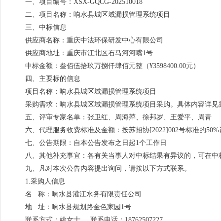
一、项目编号：XSX-GQCG-202510018
二、项目名称：响水县城区域漏损管理系统项目
三、中标信息
供应商名称：重庆中法环保研发中心有限公司
供应商地址：重庆市江北区石马河河嘴1号
中标金额：叁佰伍拾玖万捌仟肆佰元整（¥3598400.00元）
四、主要标的信息
项目名称：响水县城区域漏损管理系统项目
采购需求：响水县城区域漏损管理系统项目采购。具体内容详见
五、评审专家名单：张卫红、周海萍、徐邦岁、王爱平、
六、代理服务收费标准及金额：按苏招协[2022]002号标准的50
七、公告期限：自本公告发布之日起1个工作日
八、其他补充事宜：各有关当事人对中标结果有异议的，可在中
九、凡对本次公告内容提出询问，请按以下方式联系。
1.采购人信息
名 称：响水县灌江水务有限责任公司
地 址：响水县规划路金色家园1号
联系方式：姚女士 联系电话：18762507227