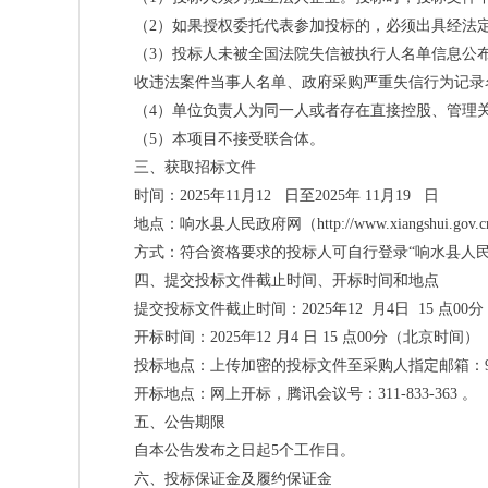
（2）如果授权委托代表参加投标的，必须出具经法
（3）投标人未被全国法院失信被执行人名单信息公布与查询平台（htt
收违法案件当事人名单、政府采购严重失信行为记录
（4）单位负责人为同一人或者存在直接控股、管理
（5）本项目不接受联合体。
三、获取招标文件
时间：2025年11月12 日至2025年 11月19 日
地点：响水县人民政府网（http://www.xiangshui.gov.c
方式：符合资格要求的投标人可自行登录“响水县人民
四、提交投标文件截止时间、开标时间和地点
提交投标文件截止时间：2025年12 月4日 15 点0
开标时间：2025年12 月4 日 15 点00分（北京时间）
投标地点：上传加密的投标文件至采购人指定邮箱：99466
开标地点：网上开标，腾讯会议号：311-833-363 。
五、公告期限
自本公告发布之日起5个工作日。
六、投标保证金及履约保证金