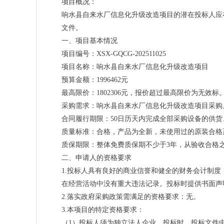
项目概况：
响水县自来水厂信息化升级改造项目的潜在投标人应在响水县人民政
文件。
一、项目基本情况
项目编号：XSX-GQCG-202511025
项目名称：响水县自来水厂信息化升级改造项目
预算金额：1996462元
最高限价：1802306元，报价超过最高限价为无效标
采购需求：响水县自来水厂信息化升级改造项目采购
合同履行期限：50日历天内完成全部采购设备的供
质量标准：合格，产品为全新，未使用过的原装合格
质保期限：整体免费质保期不少于3年，从验收合格
二、申请人的资格要求
1.投标人具有良好的商业信誉和健全的财务会计制
在经营活动中没有重大违法记录。投标时提供书面声
2.落实政府采购政策需满足的资格要求：无。
3.本项目的特定资格要求：
（1）投标人须为独立法人企业。投标时，投标文件