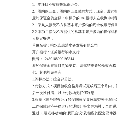
1、本项目不收取投标保证金。
2、履约保证金：履约保证金缴纳方式：现金、履约
履约保证金的金额：中标价的5%,投标人在收到中
2.1.采购人接受乙方从基本账户缴纳的现金或银行
2.2.本项目接受乙方提供的从基本账户缴纳的担保
人指定账户：
单位名称：响水县惠清水务发展有限公司
开户银行：江苏银行响水支行
账号：12430188000195314
履约保证金在项目货物安装、调试结束并经验收合格
七、其他补充事宜
1.评标办法：综合评分法。
2.付款方式：项目验收合格并调试完成后三个月内，
后一次性付清。以上付款均无任何利息。
3.根据《国务院办公厅转发国家发展改革委关于深化
工作保障经济平稳运行的通知》等文件精神，全面逐
通过PC端或移动端的“腾讯会议”及相应的配套硬