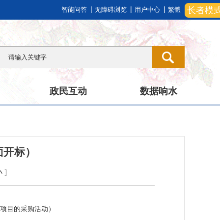
长者模
智能问答
无障碍浏览
用户中心
繁體
政民互动
数据响水
面开标）
小
]
项目的采购活动）