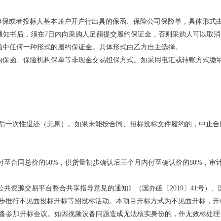
担保或者投标人基本账户开户行出具的保函、保险公司保险单，具体形式
标通知书后，须在7日内向采购人足额提交履约保证金，否则采购人可以取
保函中任何一种形式的履约保证金。具体形式由乙方自主选择。
机构保函、保险机构保单等非现金交易担保方式。如采用电汇或转账方式缴
后一次性退还（无息）。如果未能按合同、招标投标文件履约的，中止合
付至合同总价的60%，供货量初步确认后三个月内付至确认价的80%，审
公共资源交易平台整合共享指导意见的通知》（国办函〔2019〕41号）
步推行不见面投标开标等招投标活动。本项目开标方式为不见面开标，开
件设备参加开标会议。如因视频设备问题造成无法核实身份的，作无效标处