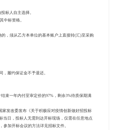
由投标人自主选择。
消其中标资格。
纳的，须从乙方本单位的基本账户上直接转(汇)至采购
同，履约保证金不予退还。
计结束一年内付至审定价的97%，剩余3%待质保期满
、国家发改委发布《关于积极应对疫情创新做好招投标
标当日，投标人无需到达开标现场，仅需在任意地点
理，参加开标会议的方法详见招标文件。