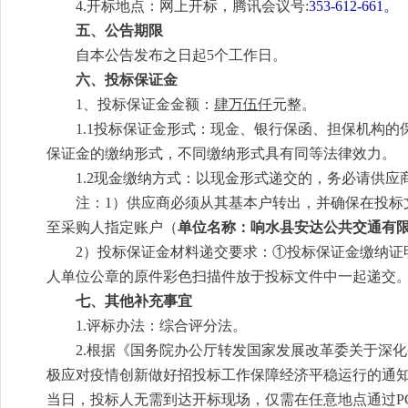
4.
开标地点：网上开标，腾讯会议号
:
353-612-661
。
五、公告期限
自本公告发布之日起5个工作日。
六、投标保证金
1、投标保证金金额：
肆万伍仟
元
整
。
1.1
投标保证金形式：现金、银行保函、担保机构的
保证金的缴纳形式，不同缴纳形式具有同等法律效力。
1.2现金缴纳方式：
以现金形式递交的，务必请供应
注：1）
供应商必须从其基本户转出，并确保在投标
至采购人指定账户（
单位
名称：响水县安达公共交通有
2）投标保证金材料递交要求：①投标保证金缴纳证
人单位公章的原件彩色扫描件放于投标文件中一起递交
七、
其他补充事宜
1.评标办法：综合评分法。
2.根据《国务院办公厅转发国家发展改革委关于深化
极应对疫情创新做好招投标工作保障经济平稳运行的通
当日，投标人无需到达开标现场，仅需在任意地点通过PC