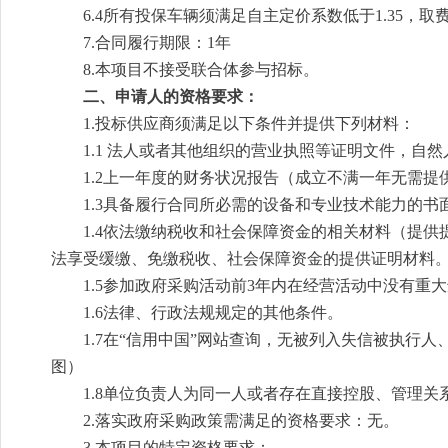
6.4所有投保车辆须满足自主定价系数低于1.35，
7
.合同履行期限：
1年
8.
本项目
不
接受联合体参与
招标。
二、申请人的资格要求：
1.
投标供应商须
满足
以下条件
并提供下列材料：
1.1 法人或者其他组织的营业执照等证明文件，自
1.2上一年度的财务状况报
告
（成立不满一年无需提
1.3
具备履行合同所必需的设备和专业技术能力的书
1.
4
依法缴纳税收和社会保障资金的相关材料（提供
法享受缓缴、免缴税收、社会保障资金的提供证明材料
1
.5参加政府采购活动前3年内在经营活动中没有重
1.6法律、行政法规规定的其他条件。
1.7
在“信用中国”网站查询，无被列入失信被执行
图
）
1.8
单位负责人为同一人或者存在直接控股、管理关
2
.
落实政府采购政策需满足的资格要求：无
。
3.
本项目的特定资格要求
：