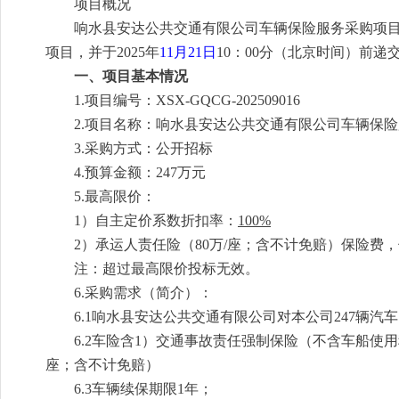
项目概况
响水
县安达
公共交通有限公司
车辆保险服务采购
项
项目，并于
2025
年
11
月
21
日
10：00
分（北京时间）前递
一、项目基本情况
1.项目编号：
XSX-GQCG-202509016
2.项目名称：
响水县
安达公共交通有限公司
车辆保险
3.
采购方式：
公开招标
4
.预算金额：
247万元
5.
最高限价：
1）
自主定价系数折扣率：
100%
2）承运人责任险
（
80
万
/座；
含不计免赔）
保险费，
注：
超过最高限价投标无效
。
6
.采购需求（简介）：
6.1
响水县
安达公共交通有限公司
对本公司247辆汽
6.2车险
含
1）
交通事故责任强制保险（不含车船使用
座；
含不计免赔）
6.3车辆续保期限1年；