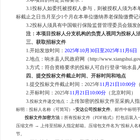
3.1投标人如委托被授权人参与，则被授权人须为本
标截止之日当月至少1个月在本单位缴纳养老保险缴费记
3.2投标人须具有中国银行保险监督管理委员会颁
注：本项目投标人分支机构的负责人视同为投标人
三、获取招标文件
1.开始发放时间：
202
5
年
10
月
30
日至202
5
年
11
月
6
日
2.
地点：响水县人民政府网（http://www.xiangshui.gov
3.
方式：符合资格要求的投标人可自行登录“响水县人
四、提交投标文件截止时间、开标时间和地点
1.
提交投标文件截止时间：202
5
年
11
月
21
日
10:
00分
2.
开标时间：
202
5
年
11
月
21
日
10:
00分
（北京时间）
3.
：上传加密的投标文件至采购人指
投标文件递交地点
标明：投标人名称（可简写）+
安达公司投标文件
。邮件中标明
投标文件加密方法：
所有投标文件（PDF格式）打包后装入一
压缩文件 → 上传至招标人指定邮箱。压缩包文件名为“投标人名
节。