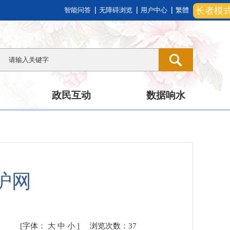
长者模
智能问答
无障碍浏览
用户中心
繁體
政民互动
数据响水
护网
[字体：
大
中
小
]
浏览次数：
37