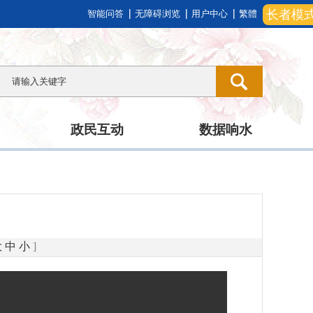
长者模
智能问答
无障碍浏览
用户中心
繁體
政民互动
数据响水
大
中
小
]