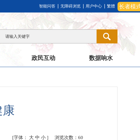
长者模
智能问答
无障碍浏览
用户中心
繁體
政民互动
数据响水
健康
[字体：
大
中
小
]
浏览次数：
60