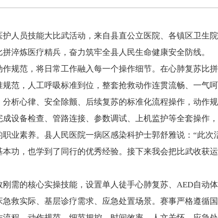
医护人员技能大比武活动，来自县直公立医院、各镇区卫生院、
比拼淬炼医疗精兵，奋力筑牢全县人民生命健康安全防线。
动作规范，将日常工作融入每一个操作细节。在心肺复苏比拼
准规范，人工呼吸标准到位，整套抢救动作连贯流畅、一气呵
、分析心律、安全除颤、后续复苏的标准化流程操作，动作规
完成设备检查、管路连接、参数调试、上机监护等全套操作，
的职业素养。县人民医院一病区感染科护士郭舒雅说：“此次
基本功，也学到了同行的优秀经验。接下来我会把比武收获运
救刚需的核心实操技能，设置单人徒手心肺复苏、AED自动
床急救实际、基层诊疗需求、应急处置场景。赛事严格遵循国
作流程、动作规范、细节把控、时间效率、人文关怀、应急处