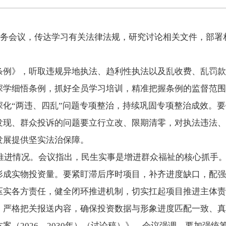
次常务会议，传达学习有关法律法规，研究讨论相关文件，部
条例》，听取违规异地执法、趋利性执法以及乱收费、乱罚款
深学细悟条例，抓好全员学习培训，精准把握条例的监督范围
深化“两违、四乱”问题专项整治，持续巩固专项整治成效。
发现、群众投诉的问题要立行立改、限期清零，对执法违法、
发展提供坚实法治保障。
目推进情况。会议指出，民生实事是增进群众福祉的核心抓手
形成实物投资量。要紧盯滞后序时项目，补齐进度缺口，配强
压实各方责任，健全闭环推进机制，切实扛起项目推进主体责
，严格把关报送内容，确保投资数据与形象进度匹配一致、真
案（2026—2030年）（讨论稿）》。会议强调，要加强