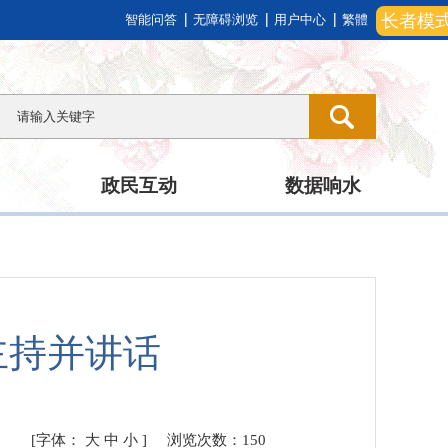
长者模
智能问答
无障碍浏览
用户中心
繁體
政民互动
数据响水
主持并讲话
[字体：
大
中
小
]
浏览次数：
150