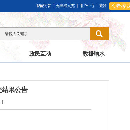
长者模
智能问答
无障碍浏览
用户中心
繁體
政民互动
数据响水
交结果公告
小
]