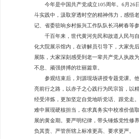
今年是中国共产党成立105周年。6月
斗实践中，汲取穿透时空的精神伟力，感悟
记、省委驻响乡村振兴工作队队长冯树春等
千百年来，世代黄河先民和故道人民与
化大院展示馆内，在讲解员引导下，大家先
展陈，大家深刻感受到老一辈共产党人执政
不息、顽强拼搏的壮丽篇章。
参观结束后，刘源现场讲授专题党课。
亮前行之路，以赤子之心践行为民宗旨，以
经受淬炼，更加坚定自觉地听党话、跟党走
难中展现硬核担当，在求真务实中校准价值取
展的黄金期。要严明纪律，带头锤炼党性修
负其责、严管所辖上标准更高、要求更严。