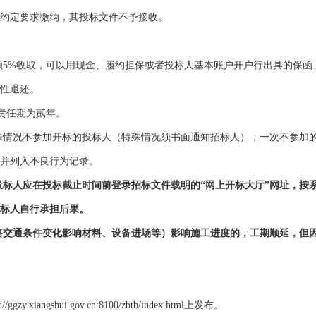
约定要求缴纳，其投标文件不予接收。
金额5%收取，可以用现金、履约担保或者投标人基本账户开户行出具的保
性退还。
陷责任期为贰年。
特殊情况不参加开标的投标人（特殊情况须书面通知招标人），一次不参加
并列入不良行为记录。
。投标人应在投标截止时间前登录招标文件载明的“网上开标大厅”网址，
标人自行承担后果。
道路交通条件变化影响材料、设备进场等）影响施工进度的，工期顺延，但
.xiangshui.gov.cn:8100/zbtb/index.html
上发布。