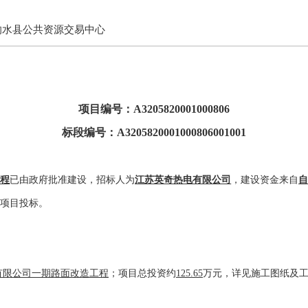
响水县公共资源交易中心
项目编号：A3205820001000806
标段编号：A3205820001000806001001
工程
已由政府
批准建设，
招标
人为
江苏英奇热电有限公司
，
建设资金来自
项目投标。
有限公司一期路面改造工程
；项目总投资约
125.65
万元，详见施工图纸及