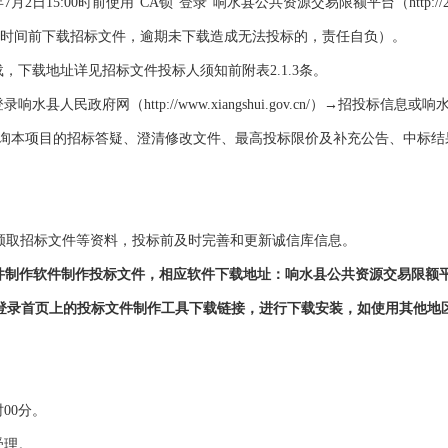
年
7
月
2
日15:00时前使用“CA锁”登录“响水县公共资源交易限额平台（
http:/
时间前下载招标文件，逾期未下载造成无法投标的，责任自负）。
载，下载地址详见招标文件投标人须知前附表2.1
.3
条。
登录响水县人民政府网（
http://www.xiangshui.gov.cn/
）→招投标信息或响
询本项目的招标答疑、澄清修改文件、最高投标限价及补充公告、中标结
系统领取招标文件等资料，投标前及时完善和更新诚信库信息。
标文件制作软件制作投标文件，相应软件下载地址：响水县公共资源交易限额
00/TPBidder），登录首页上的投标文件制作工具下载链接，进行下载安装，如
时00分
。
受理。