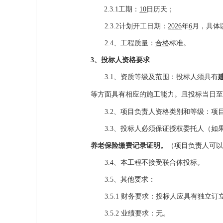
2.3.1工期：
1
0
日历天；
2.3.
2计划开工日期：
202
6
年
6
月，具体
2.4
、工程质量：
合格
标准。
3
、投标人资格要求
3.1
、资质等级及范围：投标人须具有
等方面具有相应的施工能力。且投标当日至
3.2
、项目负责人资格类别和等级：项
3.3
、投标人必须保证授权委托人（如
养老保险缴费记录证明。
（项目负责人可以
3.4
、本工程不接受联合体投标。
3.5
、其他要求：
3.5.1
财务要求：投标人应具有独立订
3.5.2
业绩要求：无。