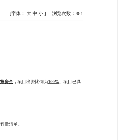
[字体：
大
中
小
]
浏览次数：
881
自筹资金
，
项目出资比例为
100%
。项目已具
工程量清单。