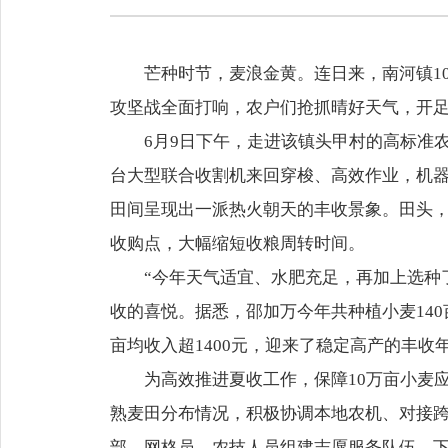
芒种时节，麦浪金黄。连日来，南河镇1
攻坚战全面打响，农户们抢抓晴好天气，开
6月9日下午，走进该镇头甲村的高标准
台大型联合收割机来回穿梭、高效作业，机
田间呈现出一派热火朝天的丰收景象。田头
收购点，大幅缩短收粮周转时间。
“今年天气适宜、水肥充足，再加上选种
收的喜悦。据悉，邵加万今年共种植小麦14
亩均收入超1400元，迎来了稳定高产的丰收
为高效推进夏收工作，保障10万亩小麦
熟麦田分布情况，积极协调本地农机、对接
部、网格员、农技人员组建志愿服务队伍，