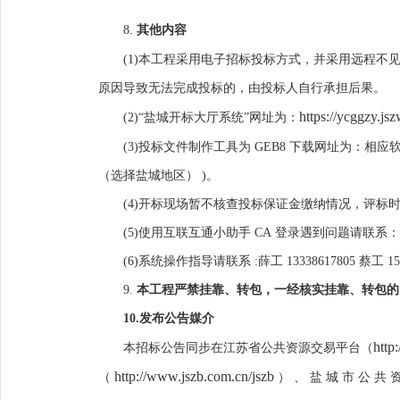
8.
其他内容
(1)本工程采用电子招标投标方式，并采用远程不
原因导致无法
完成
投标的，由投标人自行承担后果。
https://ycggzy.js
(2)“盐城开标大厅系统”网址为：
(3)投标文件制作工具为
GEB
8
下载网址为：相应
（选择盐城地区）
)。
(4)开标现场暂不核查投标保证金缴纳情况，评标
(5)使用互联互通小助手
CA
登录遇到问题请联系：
(6)系统操作指导请联系
:薛工
13338617805
蔡工
15
9.
本工程严禁挂靠、转包，一经核实挂靠、转包的
10.
发布公告媒介
http
本招标公告同步在江苏省公共资源交易平台（
http://www.jszb.com.cn/jszb
（
）
、
盐
城
市
公
共