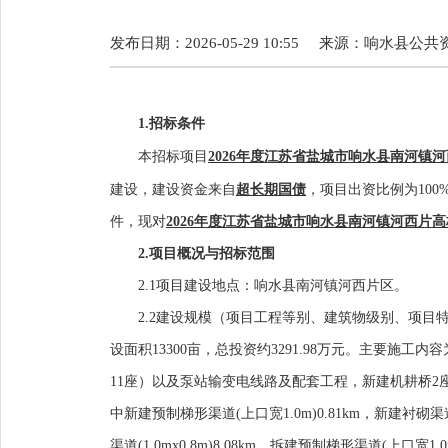
发布日期：2026-05-29 10:55
来源：
响水县公共
1.
招标条件
本招标项目
2026年度江苏省盐城市响水县南河镇
建设，建设资金来自
超长期国债
，
项目
出资比例为
100
件，现对
2026年度江苏省盐城市响水县南河镇河西片
2.
项目概况与招标范围
2.1项目建设地点：
响水县南河镇河西片区
。
2.2建设规模（项目工程等别、建筑物级别、项目
设面积
13300亩，总投资约3291.98万元。主要施工内
11座）以及泵站输变电线路及配套工程，新建机耕桥2座、
中新建预制梯形渠道(上口宽1.0m)0.81km，新建衬砌渠道(1.0
渠道(1.0mx0.8m)8.08km，拆建预制梯形渠道(上口宽1.