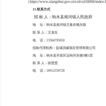
（
https://www.xiangshui.gov.cn/col/col18006/index
11
.
联系方式
招
标
人：
响水县南河镇人民政府
地
址：响水县南河镇王集街顺兴路
联
系
人：
王龙生
电
话：
13584795050
招标
代理机构
：
盐城润威项目管理有限公司
地
址：
响水县开发区运响河东侧
1
幢
1
层
联
系
人：
徐慧慧
电
话：
18912550728