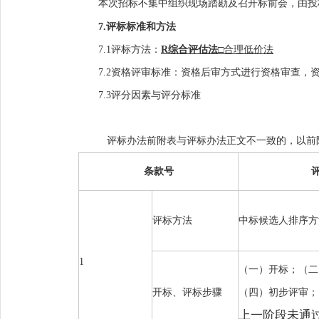
本次招标不集中组织现场踏勘及召开标前会，由投
7
.
评标
标准和方法
7
.1
评标方法：
R
综合评
估
法
□
合理低价法
7
.
2
资格评审标准
：
资格后审方式进行资格审查，
7
.
3
评分因素与评分标准
评标办法前附表与评标办法正文不一致的，以前
条款号
评标方法
中标候选人排序方
1
（
一）开标；（二
开标、评标步骤
（四）初步评审；
上一阶段未通