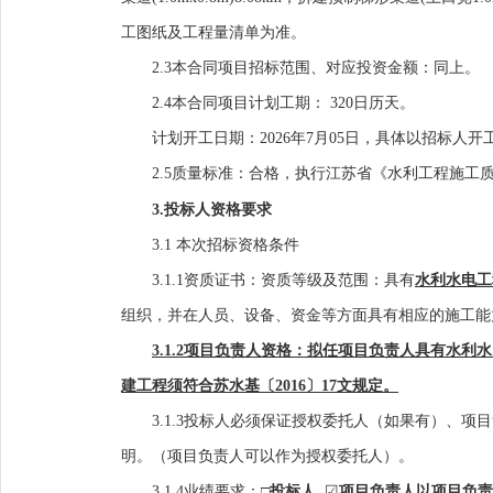
工图纸及工程量清单为准。
2.3本合同项目招标范围、对应投资金额：
同上
。
2.4本合同项目计划工期：
320
日历天
。
计划开工日期：
2026
年
7
月
05日
，具体以
招标人开
2.
5
质量标准：合格
，
执行江苏省《水利工程施工
3.
投标人资格要求
3.1
本次招标
资格条件
3.1.1资质证书：
资质等级及范围：具有
水利水电工
组织
，并在人员、设备、资金等方面具有相应的施工能
3.1.2项目负责人资格：
拟任
项目负责人具有水利水
建工程须符合苏水基〔2016〕17文规定。
3.
1.3
投标人必须保证授权委托人（如果有）、项目
明。（项目负责人可以作为授权委托人）。
3.1.
4
业绩要求：
□
投标人
☑
项目负责人以项目负责