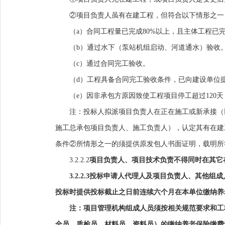
②项目负责人虽有在建工程，但符合以下情形之一
（
a）合同工程量已完成80%以上，且主体工程已
（
b）通过水下（泵站机组启动、河道通水）验收
（
c）通过合同完工验收。
（
d）工程具备合同完工验收条件，已向建设单位
（
e）因非承包方原因致使工程项目停工超过120
注：投标人拟派项目负责人在正在施工或新承接（
施工总承包项目负责人、施工负责人），认定其有在建
条件②所情形之一的须提供原发包人书面证明，载明所
3.2.2.
2
项目负责人
、
项目技术负责
不得同时在其它
3.
2.2.3
投标申请人代理人及项目负责人、其他组成
投标时提供投标截止之日前连续六个月在本单位缴纳养
注：项目管理机构组成人员须按相关规范要求和工
全员、质检员、
材料员、
资料员）的缴纳养老保险缴费