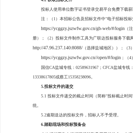
投标人使用单位数字证书登录交易平台免费下载获
注
：（
1）本招标公告及招标文件中“电子招标投标
https://ycggzy.jszwfw.gov.cn/gb-web/#/login
（注
册）；（
2）投标文件制作工具为广联达投标服务下载
http://47.96.237.140:8088/
（选择盐城地区））；（
3
https://ycggzy.jszwfw.gov.cn//open/#/login
；（
国信
CA盐城专线：02589631967；CFCA盐城专线
13
338617805或蔡工15358238096。
5.
投标文件的递交
5.1 投标文件递交的截止时间（简称“投标截止时间
统。
5.2
逾期送达的投标文件，招标人不予受理
。
6
.
踏勘现场和投标预备会