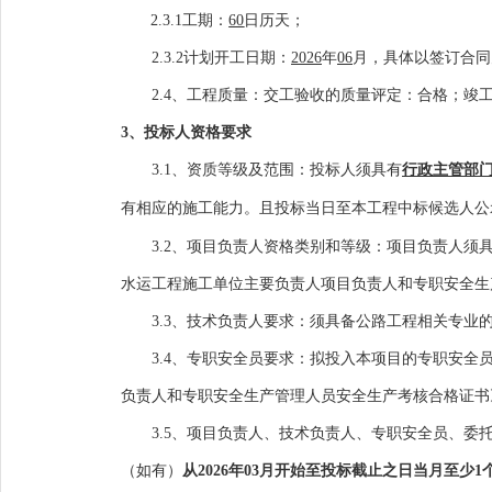
2.3.1工期：
60
日历天；
2.3.
2计划开工日期：
202
6
年
0
6
月，具体以签订合同
2.4
、
工程质量：交工验收的质量评定：合格
；
竣
3
、投标人资格要求
3.1
、资质等级及范围：投标人须具有
行政主管部
有相应的施工能力。且投标当日至本工程中标候选人公
3.2
、项目负责人资格类别和等级：项目负责人须
水运工程施工
单位
主要负责人
项目负责人和专职
安全生
3.3
、技术负责人要求：须具备公路工程相关专业
3.4、
专职安全员要求：拟投入本项目的专职安全员
负责人和专职
安全生产管理人员安全生产考核合格
证书
3.5、
项目负责人、技术负责人、专职安全员
、
委
（
如有
）
从2026年0
3
月开始至投标截止之日当月至少1