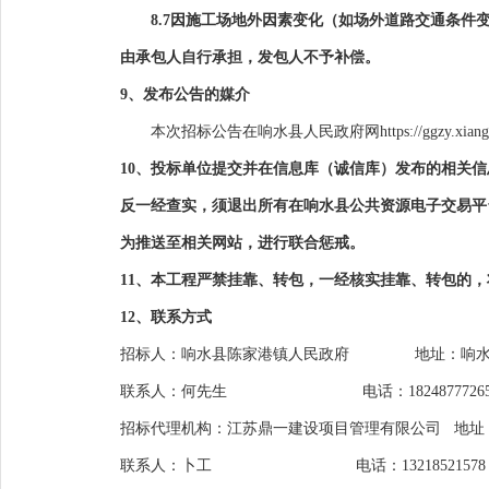
8.7因施工场地外因素变化（如场外道路交通条
由承包人自行承担，发包人不予补偿。
9、发布公告的媒介
本次招标公告在
响水县人民政府网https://ggzy.xiangshui
10、投标单位提交并在信息库（诚信库）发布的相关
反一经查实，须退出所有在响水县公共资源电子交易平
为推送至相关网站，进行联合惩戒。
11、本工程严禁挂靠、转包，一经核实挂靠、转包的
12、联系方式
招标人：
响水县陈家港镇人民政府
地址：响
联系人：
何先生
电话：1824877726
招标代理机构：
江苏鼎一建设项目管理有限公司
地址
联系人：
卜
工
电话：
13218521578