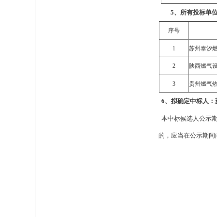
5
、所有投标单
序号
1
苏州泰汐
2
陕西燃气
3
贵州燃气
6
、拟确定中标人：
本中标候选人公示
的，应当在公示期间