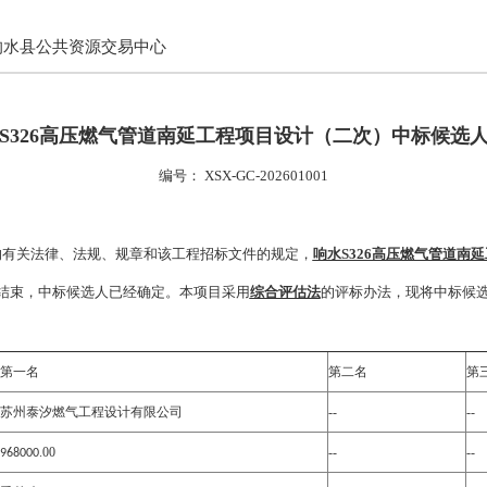
响水县公共资源交易中心
S326高压燃气管道南延工程项目设计（二次）
中标候选
编号：
XSX-GC-202601001
有关法律、法规、规章和该工程招标文件的规定，
响水S326高压燃气管道南
结束，中标候选人已经确定。本项目采用
综合评估法
的评标办法，现将中标候
第一名
第二名
第
苏州泰汐燃气工程设计有限公司
--
--
.00
--
--
968000