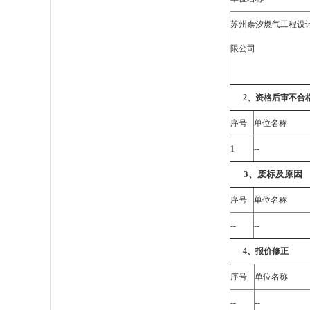
苏州泰汐燃气工程设
限公司
2、资格后审不合
序号
单位名称
1
--
3、废标及原因
序号
单位名称
--
--
4、报价修正
序号
单位名称
--
--