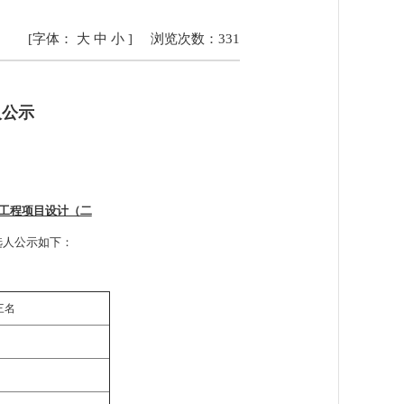
[字体：
大
中
小
]
浏览次数：
331
人公示
延工程项目设计（二
选人公示如下：
三名