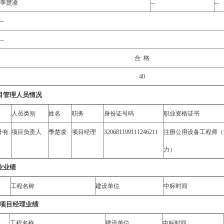
--
--
季楚凌
--
--
合
格
40
目管理人员情况
人员类别
姓名
职务
身份证号码
职业资格证书
计有
项目负责人
季楚凌
项目经理
320681199111246211
注册公用设备工程师（
力）
业业绩
工程名称
建设单位
中标时间
人项目经理业绩
工程名称
建设单位
中标时间