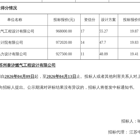
位得分情况
单位名称
投标报价(元)
资信分
设计方案
投标报价
燃气工程设计有限公司
968000.00
17
55.27
19.87
设计院有限公司
972020.00
14
47.7
19.83
热力设计有限公司
927500.00
11
48.09
19.41
苏州泰汐燃气工程设计有限公司
期自
2026年04月09日
起，至
2026年04月13日
止。投标人或者其他利害关系人对
向招标人提出。公示期满对评标结果没有异议的，招标人
将
签发中标通知书。
招标人：
招标代理： 江苏