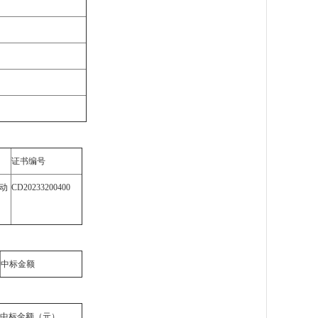
证书编号
动
CD20233200400
中标金额
中标金额
（元）