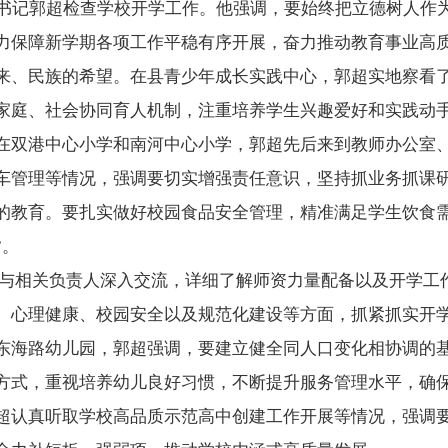
委书记郭超检查学校开学工作。他强调，要始终把立德树人作
力保障新学期各项工作平稳有序开展，奋力推动教育事业高
来、民族的希望。在县青少年成长实践中心，郭超实地察看
家庭、社会协同育人机制，注重培养学生兴趣爱好和实践动
在双港中心小学和南河中心小学，郭超先后来到教师办公室
车管理等情况，强调要切实增强责任意识，坚持抓业务抓课
的教育。要扎实做好校园食品安全管理，精准满足学生饮食需
”。
与相关负责人深入交流，详细了解师资力量配备以及开学工
、心理健康、校园安全以及规范化建设等方面，抓紧抓实开
东海路幼儿园，郭超强调，要建立健全同人口变化相协调的
方式，重视培养幼儿良好习惯，不断提升服务管理水平，确
超认真听取学校高品质示范高中创建工作开展等情况，强调