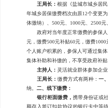
王
局长：
根据《盐城市城乡居民
年城乡居保缴费档次由原
12
个变更为
体缴纳）、
500
元、
1000
元、
2500
元
政府对
当
年度正常缴费的参保人
元，缴费
500
元补贴
60
元，缴费
1000
个人账户积累的，参保人可通过集体
集体补助和补缴的，不享受政府补贴
主持人：
灵活就业群体参加企业
王
局长：
缴费方式有两种：
一
纳
。
二、
线下缴费
：
银行柜面缴费
，
携带身份证或
额存入签订扣款协议的银行卡中等