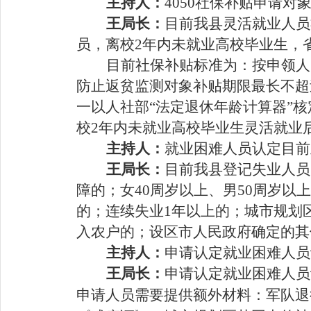
主持人：
4050
社保补贴申请
对
王
局长：
目前我县
灵活就业人员
员，离校
2
年内未就业高校毕业生，
目前社保补贴
标准为：
按申领人
防止返贫监测对象补贴期限最长不超
一以人社部
“
法定退休年龄计算器
”
核
校
2
年内未就业高校毕业生灵活就业
主持人：
就业困难人员认定目前
王
局长：
目前我县
登记失业人员
障的
；
女
40
周岁以上、男
50
周岁以上
的
；
连续失业
1
年以上的
；
城市规划
入农户的
；
设区市人民政府确定的其
主持人：
申请认定
就业困难人员
王
局长：
申请认定
就业困难人员
申请人员需要提供额外材料：
军队退