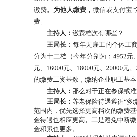
缴费
。
为他人缴费
，
微信或支付宝
“
费。
主持人：
缴费档次
有哪些
？
王
局长：
每年无雇工的个体工
分为十二档
（
今年
分别为：
4952
元
元、
16000
元、
18000
元、
20000
元、
的缴费工资基数，缴纳企业职工基本
主持人
：
那么对于正在参保或准
王
局长：
养老保险待遇遵循
“
多
范围内，
优先
选择更高档次
的
缴费基
金
待遇
也相应更高。
二是
避免
中断缴
金
积累也更多。