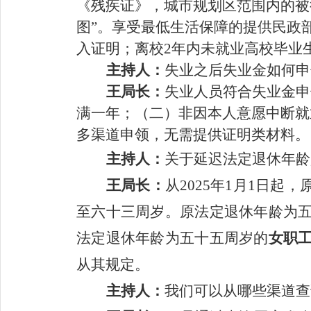
《残疾证》，
城市规划区范围内的被
图
”
。享受最低生活保障的提供民政
入证明
；
离校
2
年内未就业高校毕业
主持人：
失业之后失业金如何申
王
局长：
失业人员符合失业金申
满一年；（二）非因本人意愿中断就
多渠道申领，无需提供证明类材料。
主持人：
关于延迟法定退休年龄
王
局长：
从
2025
年
1
月
1
日起，
至六十三周岁。原法定退休年龄为
法定退休年龄为五十五周岁的
女
职
从其规定。
主持人：
我
们
可以从哪些渠道查