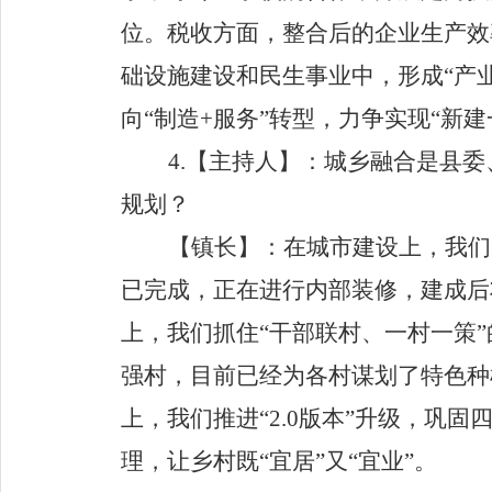
位。税收方面，整合后的企业生产效
础设施建设和民生事业中，形成
“
产
向
“
制造
+
服务
”
转型，力争实现
“
新建
4.
【主持人】
：城乡融合是
县委
规划？
【镇长】
：在城市建设上，我们
已完成，正在进行内部装修，建成后
上，我们抓住
“
干部联村、一村一策
”
强村，目前已经为各村谋划了特色种
上，我们推进
“2.0
版本
”
升级，巩固
理，让乡村既
“
宜居
”
又
“
宜业
”
。