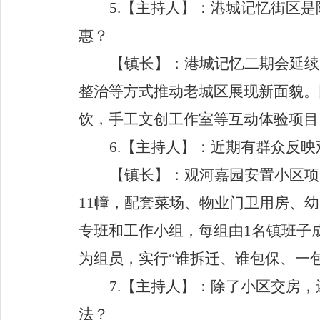
5.
【主持人】
：港城记忆街区是
惠？
【镇长】
：港城记忆二期会延续
整治等方式推动老城区展现新面貌。
饮
，
手工文创工作室
等互动
体验项目
6.
【主持人】
：近期有群众反映
【镇长】
：
观河嘉园安置小区
项
11
幢
，
配套
菜场
、
物业门卫用房
、
幼
专班和工作小组，
每组由
1
名镇班子
为组员，实行
“
谁拆迁、谁包保、一
7.
【主持人】
：除了
小区交房
，
法？