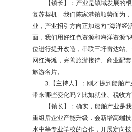
【镇长】
：产业是镇域发展的根
复苏契机。我们陈家港镇顺势而为，
业，产业招引方向正加速向
“
海洋经
面，我们用好红色资源和海洋资源
“
位
进行提升改造
，
串联三圩雷达站、
网红海滩，完善
旅游
接待、
商业配套
旅游名片。
3.
【主持人】
：刚才提到船舶产
带来哪些变化吗？比如就业、税收方
【镇长】
：确实，船舶产业是我
重组后企业产能升级，会新增高端技
水中等专业学校的合作，
开展定向技