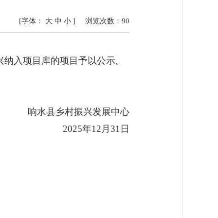
[字体：
大
中
小
]
浏览次数：
90
兴
纳入项目
库的项目予以公示。
响水县乡村振兴发展中心
202
5
年
12
月
31
日