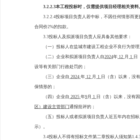
3.2.2.3本工程投标时，
仅
需提供项目经理相关资料
3.2.2.4投标项目负责人若中标，不因任何情形
合同价2%的扣款。
3.
3
投标人及拟派项目负责人应具备其他要求：
（
一）投标人在盐城市建设工程企业不良行为管理
（
二
）企业和拟派项目负责人自
2024
年
12
月
1
日
设等有关部门行政处罚的；
（
三
）企业自
2024
年
12
月
1
日（含）以来，没
保情形的；
（
四
）企业自
2025
年
9
月
1
日（含）以来，没有因
区）建设主管部门
通报批评的；
（
五
）投标人或者拟派项目负责人近五年内在招标
示
）
。
3.
4
投标人不得有招标文件第二章投标人须知第
1.