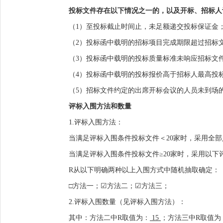
投标文件存在以下情况之一的，以及开
标
、招标人
（
1）至投标截止时间止，未足额递交投标保证金
（
2）投标函中载明的招标项目完成期限超过招标
（
3）投标函中载明的投标质量标准未响应
招标文
（
4）投标函中载明的投标报价高于招标人最高投
（
5）招标文件约定的出席开标会议的人员未到场
评标入围方法和数量
1.
评标入围方法：
当满足评标入围条件投标文件
＜
20
家时，采用全部
当满足评标入围条件投标文件
≥
20
家时，采用以下
R
从以下明确两种以上入围方式
中
随机抽取确定：
□方法一；
☑
方法二；
☑
方法三；
2.
评标入围数量（见评标入围方法）：
其中：方法
二
中
R
取值为：
15
；方法
三
中
R
取值为