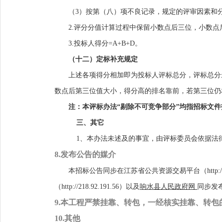
（
3
）按第（
八
）项
不良
记录，规定的评审因素和
2.
评分分值计算过程中保留小数点后三位，小数点后
3.
投标人得分
=A+B
+D
。
（十二）定标补充规定
上述各项得分相加即为投标人评标总分，评标总分
数点后第三位值大小，得分高的排名靠前，若第三位仍
注：本评标办法
“剔除不可竞争部分”均指招标文
三、其它
1、本办法未述及的事宜，由评标委员会依据法
8.发布公告的媒介
本招标公告同步在江苏省公共资源交易平台（
http:
（
http://218.92.191.56
）以及
响水县人民政府网
同步发
9
.本工程严禁挂靠、转包，一经核实挂靠、转
1
0
.其他