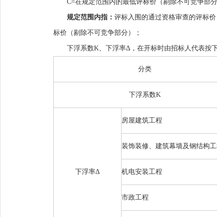
C=
在规定范围内的最低评标价
（
剔除不可竞争部
规定范围内指
：
评标入围的通过资格审查的评标价
标价
（
剔除不可竞争部分
）
；
下浮系数
K
、下浮率
Δ，在开标时
由招标人代表
按
分类
下浮系数
K
房屋建筑工程
装饰装修、建筑幕墙及钢结构工
下浮率
Δ
机电安装工程
市政工程