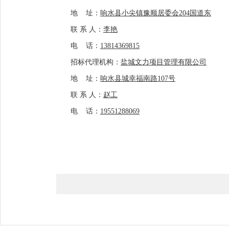
地
址：
响水县小尖镇豫顺居委会
204
国道东
联
系
人：
李艳
电
话：
13814369815
招标代理机构：
盐城文力项目管理有限公司
地
址：
响水县城幸福南路
107号
联
系
人：
赵工
电
话：
19551288069