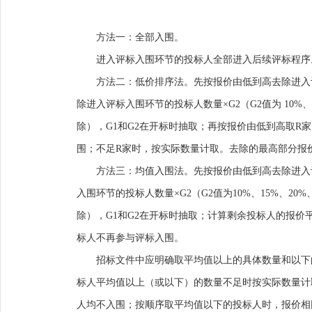
方法一
：
全部入围。
进入评标入围环节的投标人全部进入后续评标程序
方法二：
低价排序法。先按报价由低到高去除进入
除进入评标入围环节的投标人数量
×
G2
（
G2
值为
10%
、
除），
G1
和
G2
在开标时抽取
；
再按报价由低到高取
R
家
围；不足
R
家时，按实际数量计取。去除的最高部分报
方法三：
均值
入围
法。先按
报价
由低到高去除进入
入围环节的投标人数量×
G2
（
G2
值为
10%
、
15%
、
20%
除），
G1
和
G2
在开标时抽取
；
计算剩余投标人的报价
标人不再参与评标
入围。
招标文件中应明确取平均值以上的具体数量和以下
标人平均值以上（或以下）的数量不足时按实际数量计
人均不入围；按顺序取平均值以下的投标人时，报价相