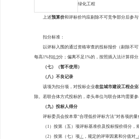
绿化工程
上述
预算价
和评标价均应剔除不可竞争部分后参与
扣分标准：
以评标入围的通过资格审查的投标报价
（
剔除不可
每高
1%
扣
0.9
分；偏离不足
1%
的，按照插入法计算得分
（七）
（
暂不使用
）
（
八
）
不良
记录
该项为扣分项，对投标企业
在盐城市
建设工程企业
除
。
若联合体方式投标的，牵头单位与联合体均需要参
（
九
）投标人得分
评标委员会按本章
“合理低价评标方法”对各项的
（
1
）按第
（五）项评标基准价及投标报价得分，
（
2
）按第
（七
）项
/
，规定的
评审因素和分值对