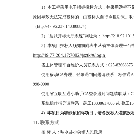
1
）
本工程采用电子招标投标方式，并采用远程不
原因导致无法完成投标的，由投标人自行承担后果。
制
（
http://47.96.237.140:8088/#
）
2
）
“盐城开标大厅系统”网址为：
http://218.92.191
3）本项目投标人须知前附表中
从
省主体管理平台
http://49.77.204.17:7082//jsztk/#/login
省主体管理平台维护人员联系方式：
025-83668675
使用移动
CA
办理、登录遇到问题请联系：标信通
A
998-0000
使用省互联互通小助手
CA登录遇到问题请联系：CFCA
系统操作指导请联系：薛工
13338617805
或
蔡工
15
4
)
□
本项目为容缺预招标项目，请各投标人谨慎投
1
1
. 联系方式
招
标
人：
响水县小尖镇人民政府