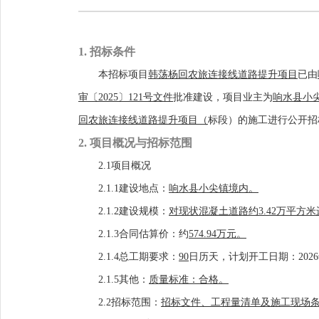
1. 招标条件
本招标项目
韩荡杨回农旅连接线道路提升项目
已由
审〔2025〕121
号文件
批准建设，项目业主为
响水县小
回农旅连接线道路提升项目
（
标段）的施工进行公开招
2. 项目概况与招标范围
2.1项目概况
2.1.1建设地点：
响水县小尖镇境内。
2.1.2建设规模：
对
现状混凝土道路
约
3.42万平
2.1.3合同估算价：
约
574.94万
元。
2.1.4
总
工期要求：
90
日历天
，
计划开工日期：
202
6
2.1.5其他
：
质量
标准
：合格
。
2.2招标范围：
招标文件、工程量清单及施工现场