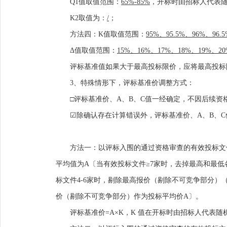
Q1
值取值范围：
65%
-
85%
，开标时由招标人代表
K2
取值为：
/
；
方法四：
K
值取值范围：
95%
、
95.5%
、
96%
、
96.
Δ
值取值范围：
15%
、
16%
、
17%
、
18%
、
19%
、
2
评标基准值如果大于最高投标限价，应将最高投标
3
、特殊情形下，评标基准价调整方式：
□
评标基准价、
A
、
B
、
C
值一经确定，不因后续资
☑
除确认存在计算错误外，评标基准价、
A
、
B
、
C
方法一：以评标入围的通过资格审查的有效投标文
平均值为
A
〔当有效投标文件
≥
7
家时，去掉最高和最低
标文件
4-6
家时，剔除最高报价
（
剔除不可竞争部分
）
价
（
剔除不可竞争部分
）
作为投标平均价
A
〕。
评标基准价
=A
×
K
，
K
值在开标时
由招标人代表
随