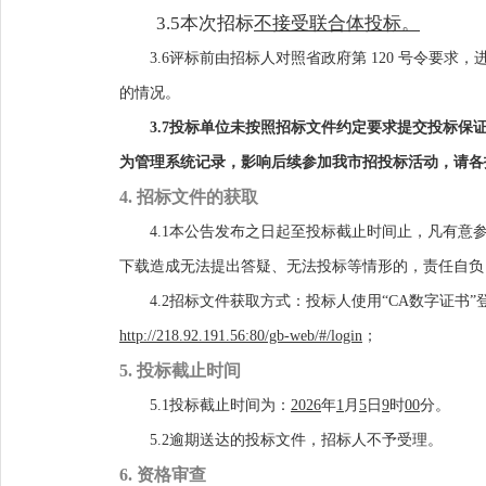
3.
5
本次招标
不接受联合体投标。
3.
6
评标前由招标人对照省政府第
120 号令要
的情况。
3.
7
投标单位未按照招标文件约定要求提交投标保
为管理系统
记录，影响后续参加我市招投标活动，请各
4. 招标文件的获取
4
.1
本公告发布之日起至投标截止时间止，凡有意
下载造成无法提出答疑、无法投标等情形的，责任自负
4.2招标文件获取方式：投标人使用“CA数字证书
http://218.92.191.56:80/gb-web/#/login
；
5. 投标截止时间
5.1投标截止时间为
：
2026
年
1
月
5
日
9
时
00
分。
5.2逾期送达的投标文件，招标人不予受理。
6. 资格审查