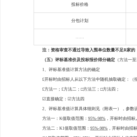
投标价格
分包计划
……
注：资格审查不通过导致入围单位数量不足
R家的
（五）评标基准价及投标报价得分确定
（方法一至
1
、评标基准值计算方法的确定
£
开标时
由招标人
从以下方法中随机抽取确定：
（
£
方法一；
£
方法二；
□
方法三；
□
方法四；
☑
直接确定：
☑
方法四
2
、评标基准值计算具体细则见（附表一），参数
方法一：
K
值取值范围：
95%-98%
，开标时由招标
方法二：
K1
值取值范围：
95%-98%
，开标时由招