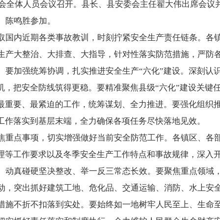
安委会全体人员会议召开。县长、县安委会主任翟大伟出席会议
、陈鸣胜参加。
取国内近期各类事故教训，时刻拧紧安全生产责任链条。各
生产大整治、大排查、大指导，针对性落实防范措施，严防各
。要加强统筹协调，扎实推进安全生产“六化”建设。深刻认识
契机，把安全防线筑得更稳。要精准聚焦县级“六化”建设关键
为最重要、最紧迫的工作，统筹谋划、全力推进。要强化组织
”工作落实到基层末端，全力确保各项任务尽快落地见效。
焦重点事项，切实增强做好当前安全防范工作。各镇区、各
治理等工作要求以及冬季安全生产工作特点和事故规律，深入
、动真碰硬坚决整改、举一反三常态长效。要聚焦重点领域
动，突出抓好建筑工地、危化品、交通运输、消防、水上安
措施不折不扣落到实处。要始终如一地树牢人民至上、生命