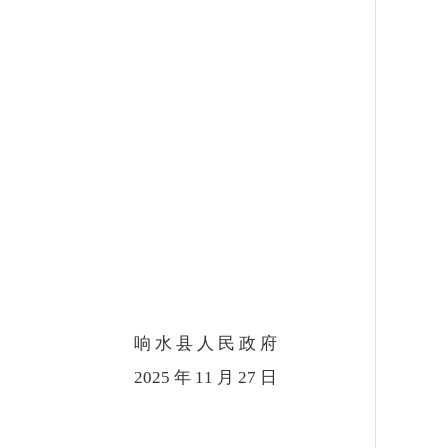
响 水 县 人 民 政 府
2025 年 11 月 27 日