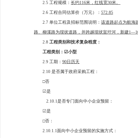
2.5 工程规模
：
长约
116米，红线宽30米。
2.6 工程合同估算价（万元）：
572.85
2.7 单位工程及招标范围说明：
该道路起点为航海
路、柳溪路为现状道路，并跨越现状宣圩河，新建1
—
2.8
工程类别和技术复杂程度：
工程类别：
☑
小型
2.9 工期：
90日历天
2.10 是否属于政府采购工程：
□否
☑
是
2.10.1是否专门面向中小企业预留：
☑
是
□
否：
2.10.1.1面向中小企业预留的实施方式：