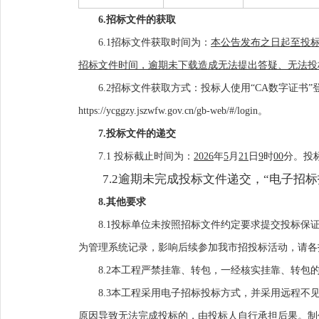
6.招标文件的获取
6
.1
招标文件获取时间为：
本公告发布之日起至投
招标文件时间，逾期未下载造成无法提出答疑、无法投
6.2招标文件获取方式：投标人使用“CA数字证书
https://ycggzy.jszwfw.gov.cn/gb-web/#/login
。
7.投标文件的递交
7.1 投标截止时间为
：
2026
年
5
月
21
日
9
时
00
分
。投
7.2逾期未完成投标文件递交，“电子招
8.
其他要求
8
.1投标单位未按照招标文件约定要求提交投标保
为管理系统
记录，影响后续参加我市招投标活动，请各
8
.2本工程严禁挂靠、转包，一经核实挂靠、转包
8
.3
本工程采用电子招标投标方式，并采用远程不
原因导致无法完成投标的，由投标人自行承担后果。制作