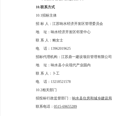
10.联系方式
10.1招标主体
招
标
人：
江苏响水经济开发区管理委员会
地
址：
响水经济开发区邻里中心
联
系
人：
鲍女士
电
话：
13962019625
招标代理机构：
江苏鼎一建设项目管理有限公司
地
址：
响水县小尖现代产业园内
联
系
人：
卜工
电
话：
13218521578
10.2相关部门
招投标行政监督部门：
响水县住房和城乡建设局
联系电话
：
0515-69655289