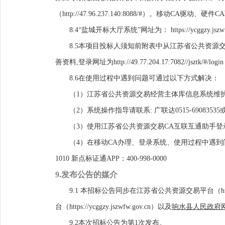
（http://47.96.237.140:8088/#）。移动CA驱动、硬件CA驱动下
8.
4
“盐城开标大厅系统”网址为： https://ycggzy.jszwfw.
8.
5
本项目投标人须知前附表中从江苏省公共资源
善资料
,登录网址为
http://49.77.204.17:7082//jsztk/#/login
8.
6
在使用过程中遇到问题可通过以下方式解决：
（
1）江苏省公共资源交易经营主体库信息系统维护人员
（
2）系统操作指导请联系
:
广联达
0515-69083535
（
3）使用江苏省公共资源交易CA互联互通助手登录遇到问题
（
4）在移动CA办理、登录系统、使用过程中遇到问题请联系
1010
新点标证通
APP：400-998-0000
9
.
发布公告的媒介
9
.1
本招标公告同步在江苏省公共资源交易平台（
台（https://ycggzy.jszwfw.gov.cn）以及
响水县人民政府
9.2
本次
招标
公告为第
1
次发布。