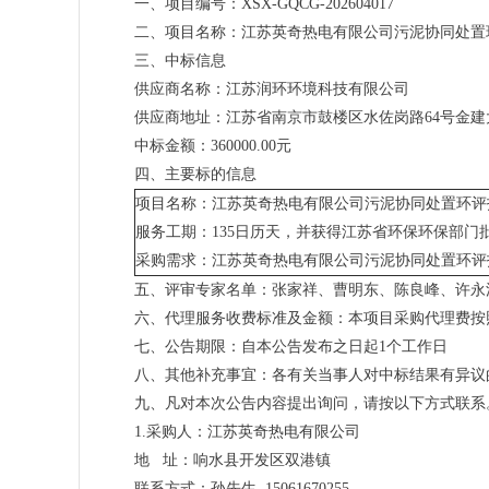
一、项目编号：XSX-GQCG-202604017
二、项目名称：江苏英奇热电有限公司污泥协同处置
三、中标信息
供应商名称：江苏润环环境科技有限公司
供应商地址：江苏省南京市鼓楼区水佐岗路64号金建
中标金额：360000.00元
四、主要标的信息
项目名称：江苏英奇热电有限公司污泥协同处置环评
服务工期：135日历天，并获得江苏省环保环保部
采购需求：江苏英奇热电有限公司污泥协同处置环评
五、评审专家名单：张家祥、曹明东、陈良峰、许
六、代理服务收费标准及金额：本项目采购代理费按照苏招
七、公告期限：自本公告发布之日起1个工作日
八、其他补充事宜：各有关当事人对中标结果有异议
九、凡对本次公告内容提出询问，请按以下方式联系
1.采购人：江苏英奇热电有限公司
地 址：响水县开发区双港镇
联系方式：孙先生 15061670255