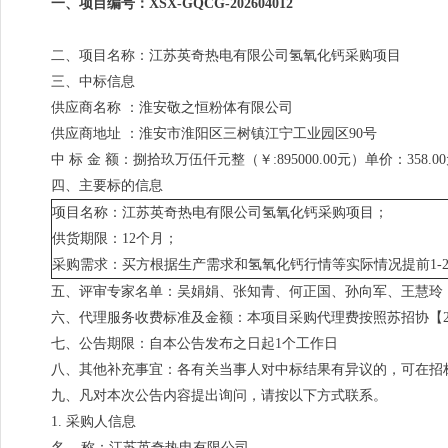
一、项目编号：XSX-GQCG-202604012
二、项目名称：江苏英奇热电有限公司氢氧化钙采购项目
三、中标信息
供应商名称 ：淮安敬之恒粉体有限公司
供应商地址 ：淮安市淮阳区三树镇江宁工业园区90号
中 标 金 额：捌拾玖万伍仟元整（￥:895000.00元）单价：358.00
四、主要标的信息
项目名称：江苏英奇热电有限公司氢氧化钙采购项目；
供货期限：12个月；
采购需求：买方根据生产需求和氢氧化钙行情等实际情况提前1
五、评审专家名单：吴娟娟、张知青、何正国、孙向军、王慧玲
六、代理服务收费标准及金额：本项目采购代理费按照苏招协【2022
七、公告期限：自本公告发布之日起1个工作日
八、其他补充事宜：各有关当事人对中标结果有异议的，可在招
九、凡对本次公告内容提出询问，请按以下方式联系。
1. 采购人信息
名 称：江苏英奇热电有限公司