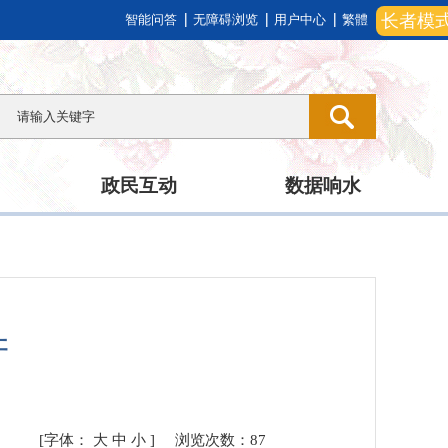
长者模
智能问答
无障碍浏览
用户中心
繁體
政民互动
数据响水
产
[字体：
大
中
小
]
浏览次数：
87