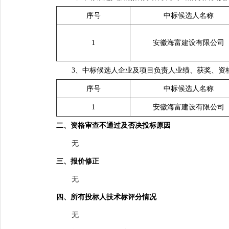
序号
中
标
候
选
人名称
1
安徽海富建
设
有限公司
3、中标候选人企业及项目负责人业绩、获奖、资
序号
中
标
候
选
人名称
1
安徽海富建
设
有限公司
二、资格审查不通过及否决投标原因
无
三、报价修正
无
四、所有投标人技术标评分情况
无