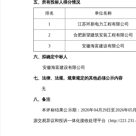
五、所有投标人得分情况
排名
单位
名称
1
江苏环新电力工程有限公司
2
合肥新望建筑安装工程有限公司
3
安徽海富建设有限公司
六、
拟
确定中
标
人
安徽海富建设有限公司
七、法律、法
规
、
规
章
规
定的其他必
须
公示内容
无
八、
备
注
本评标结果公示期：2026年04月29日至202
源交易异议和投诉一体化接收处理平台（
http://221.231