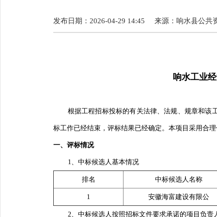
发布日期：2026-04-29 14:45
来源：
响水县公共
响水工
业经
根据工程招
标
投
标
的有关法律、法
规
、
规
章和
该
标
工作已
经结
束，
评标结
果已
经
确定。本
项
目采用合理
一、
评标
情况
1、中标候选人基本情况
排名
中
标
候
选
人名称
1
安徽海富建
设
有限公
2、中标候选人按照招标文件要求承诺的项目负责