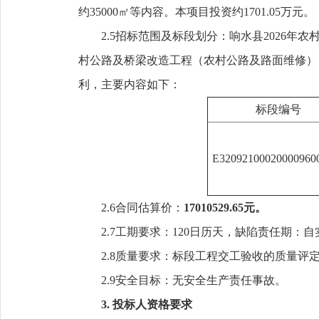
约35000㎡等内容
。
本项目投资约1701.05万元。
2.
5
招标范围及标段划分：
响水县2026年
村公路及桥梁改造工程（农村公路及路面维修）
利，主要内容如下：
标段编号
E32092100020000960
2.
6合同估算价：
17010529.65
元
。
2.7
工期要求：
120
日历天
，
缺陷责任期：自
2.8
质量要求：标段工程交工验收的质量评
2.9
安全目标：无安全生产责任事故。
3. 投标人资格要求