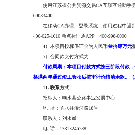
使用江苏省公共资源交易CA互联互通助手登录遇到
69083400
在移动CA办理、登录系统、使用过程中遇到问题请联
400-025-1010 新点标证通APP：400-998-0000
4
）本项目投标保证金为人民币
叁拾肆万元
5
）
合同款支付方式为：
付款周期：本项目付款方式按三阶段付款，
格满两年通过竣工验收后按审计价结清余款。（
11. 联系方式
招标人：
响水县公路事业发展中心
地 址：响水县灌河路18号
联系人：
刘永举
电 话：
13813246788