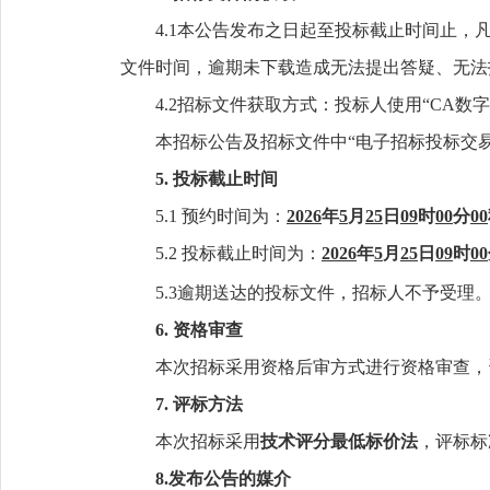
4.1
本公告发布之日起至投标截止时间止，
文件时间，逾期未下载造成无法提出答疑、无法
4.2招标文件获取方式：投标人使用“CA数
本招标公告及招标文件中“电子招标投标交
5. 投标截止时间
5.1
预约
时间为
：
202
6
年
5
月
25
日
09
时
00
分
00
5.
2
投标截止时间为
：
202
6
年
5
月
25
日
09
时
00
5.
3
逾期送达的投标文件，招标人不予受理
6. 资格审查
本次招标采用资格后审方式进行资格审查，
7. 评标方法
本次招标采用
技术评分最低标价法
，评标标
8.
发布公告的媒介