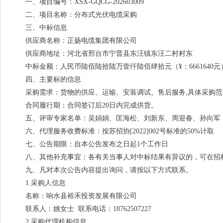
一、项目编号：XSX-GQCG-202603009
二、项目名称：分布式光伏电缆采购
三、中标信息
供应商名称：正扬电缆集团有限公司
供应商地址：河北省邢台市宁晋县东汪镇东汪二村村东
中标金额：人民币陆佰陆拾陆万壹仟陆佰肆拾元（¥：6661640元
四、主要标的信息
采购需求：货物的供应、运输、安装调试、售后服务,具体采购
合同履行期：合同签订后20日内完成供货。
五、评审专家名单：吴娟娟、匡海松、刘新东、周迎春、孙向军
六、代理服务收费标准：按苏招协[2022]002号标准的50%计取
七、公告期限：自本公告发布之日起1个工作日
八、其他补充事宜：各有关当事人对中标结果有异议的，可在招
九、凡对本次公告内容提出询问，请按以下方式联系。
1.采购人信息
名称：响水县裕禾投资发展有限公司
联系人：姚女士 联系电话：18762507227
2.采购代理机构信息