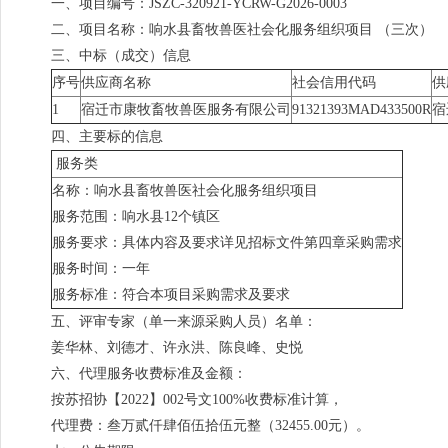
一、项目编号：JSZC-320921-YCRW-G2026-0003
二、项目名称：响水县畜牧兽医社会化服务组织项目 （三次）
三、中标（成交）信息
序号
供应商名称
社会信用代码
供
1
宿迁市康牧畜牧兽医服务有限公司
91321393MAD433500R
宿
四、主要标的信息
服务类
名称：响水县畜牧兽医社会化服务组织项目
服务范围：响水县12个镇区
服务要求：具体内容及要求详见招标文件第四章采购需求
服务时间：一年
服务标准：符合本项目采购需求及要求
五、评审专家（单一来源采购人员）名单：
姜华林、刘德才、许永洪、陈良峰、史悦
六、代理服务收费标准及金额：
按苏招协【2022】002号文100%收费标准计算，
代理费：叁万贰仟肆佰伍拾伍元整（32455.00元）。