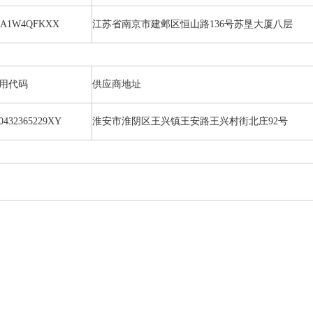
MA1W4QFKXX
江苏省南京市建邺区恒山路136号苏垦大厦八层
用代码
供应商地址
0432365229XY
淮安市淮阴区王兴镇王安路王兴村街北庄92号