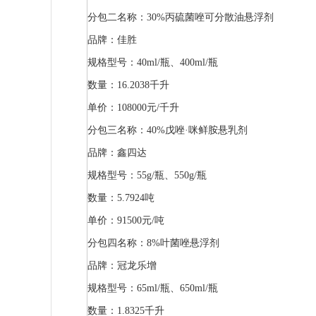
分包二名称：30%丙硫菌唑可分散油悬浮剂
品牌：佳胜
规格型号：40ml/瓶、400ml/瓶
数量：16.2038千升
单价：108000元/千升
分包三名称：40%戊唑·咪鲜胺悬乳剂
品牌：鑫四达
规格型号：55g/瓶、550g/瓶
数量：5.7924吨
单价：91500元/吨
分包四名称：8%叶菌唑悬浮剂
品牌：冠龙乐增
规格型号：65ml/瓶、650ml/瓶
数量：1.8325千升