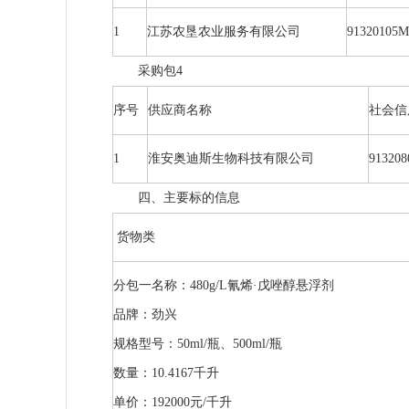
1
江苏农垦农业服务有限公司
91320105
采购包4
序号
供应商名称
社会信
1
淮安奥迪斯生物科技有限公司
913208
四、主要标的信息
货物类
分包一名称：480g/L氰烯·戊唑醇悬浮剂
品牌：劲兴
规格型号：50ml/瓶、500ml/瓶
数量：10.4167千升
单价：192000元/千升