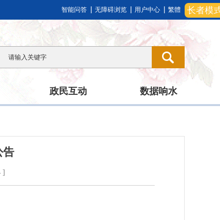
长者模
智能问答
无障碍浏览
用户中心
繁體
政民互动
数据响水
公告
小
]