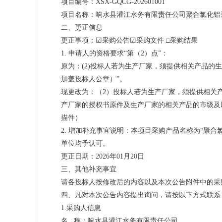
项目编号：XSX-GQCG-202601001
项目名称：响水县灌江水务有限责任公司聚合氯化铝
二、更正信息
更正事项：☑采购公告☑采购文件 □采购结果
1. 申请人的资格要求“第（2）点”：
原为：(2)投标人若为生产厂家，须提供相关产品
加盖投标人公章）”。
现更改为：（2）投标人若为生产厂家，须提供相关
产厂家的授权书原件及生产厂家的相关产品的市级及
描件）
2. 增加补充事宜说明：本项目采购产品名称为“聚合氯
单位均予认可。
更正日期：2026年01月20日
三、其他补充事宜
请各投标人按修改后的内容以及本次公告附件中的采
四、凡对本次公告内容提出询问，请按以下方式联系
1.采购人信息
名 称：响水县灌江水务有限责任公司