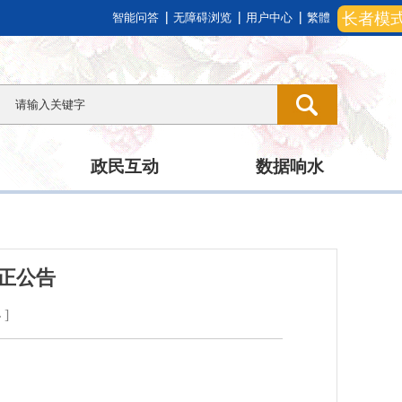
长者模
智能问答
无障碍浏览
用户中心
繁體
政民互动
数据响水
正公告
小
]