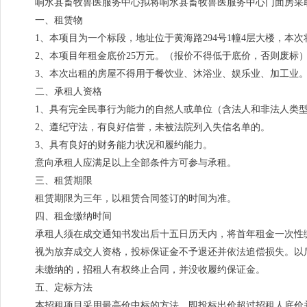
响水县畜牧兽医服务中心拟将响水县畜牧兽医服务中心门面房采
一、租赁物
1、本项目为一个标段，地址位于黄海路294号1幢4层大楼，本
2、本项目年租金底价25万元。（报价不得低于底价，否则废标
3、本次出租的房屋不得用于餐饮业、沐浴业、娱乐业、加工业
二、承租人资格
1、具有完全民事行为能力的自然人或单位（含法人和非法人类
2、遵纪守法，有良好信誉，未被法院列入失信名单的。
3、具有良好的财务能力状况和履约能力。
意向承租人应满足以上全部条件方可参与承租。
三、租赁期限
租赁期限为三年，以租赁合同签订的时间为准。
四、租金缴纳时间
承租人须在成交通知书发出后十五日历天内，将首年租金一次性
视为放弃成交人资格，投标保证金不予退还并依法追偿损失。以
未缴纳的，招租人有权终止合同，并没收履约保证金。
五、定标方法
本招租项目采用最高价中标的方法，即投标出价超过招租人底价