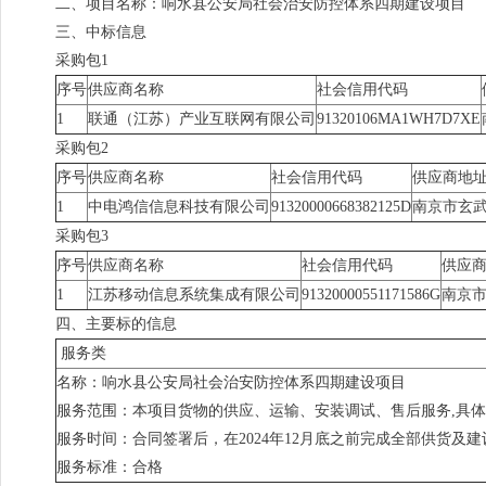
二、项目名称：响水县公安局社会治安防控体系四期建设项目
三、中标信息
采购包1
序号
供应商名称
社会信用代码
1
联通（江苏）产业互联网有限公司
91320106MA1WH7D7XE
采购包2
序号
供应商名称
社会信用代码
供应商地
1
中电鸿信信息科技有限公司
91320000668382125D
南京市玄武大
采购包3
序号
供应商名称
社会信用代码
供应
1
江苏移动信息系统集成有限公司
91320000551171586G
南京市
四、主要标的信息
服务类
名称：响水县公安局社会治安防控体系四期建设项目
服务范围：本项目货物的供应、运输、安装调试、售后服务,具
服务时间：合同签署后，在2024年12月底之前完成全部供货及
服务标准：合格