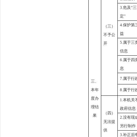
3.
危及“
定”
4.
保护第
（三）
益
不予公
5.
属于三
开
信息
6.
属于四
息
7.
属于行
三、
本年
8.
属于行
度办
1.
本机关
理结
政府信息
（四）
果
2.
没有现
无法提
另行制作
供
3.
补正后