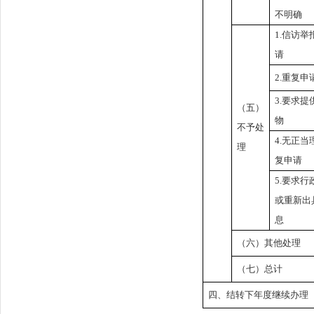
不明确
1.
信访举
请
2.
重复申
3.
要求提
（五）
物
不予处
4.
无正当
理
复申请
5.
要求行
或重新出
息
（六）其他处理
（七）总计
四、结转下年度继续办理